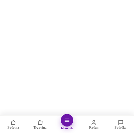
Početna
Trgovina
Račun
Podrška
Izbornik