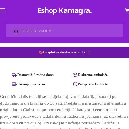
Eshop Kamagra
Ko
Products
search
Besplatna dostava iznad 75 €
Preskoči
na
sadržaj
Dostava 2–3 radna dana
Diskretna ambalaža
Plaćanje pouzećem
Provjerena kvaliteta
Generički cialis temelji se na djelatnoj tvari tadalafil, poznatoj po
dugotrajnom djelovanju do 36 sati. Predstavlja pristupačnu alternativu
originalnom Cialisu za potporu erekciji. U kategoriji ćete pronaći
provjerene proizvode s tadalafilom u različitim jačinama, uz diskretnu i
brzu dostavu po cijeloj Hrvatskoj te plaćanje pouzećem. Sadržaj je