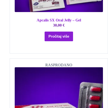
Apcalis SX Oral Jelly – Gel
30,00
€
Pročitaj više
RASPRODANO