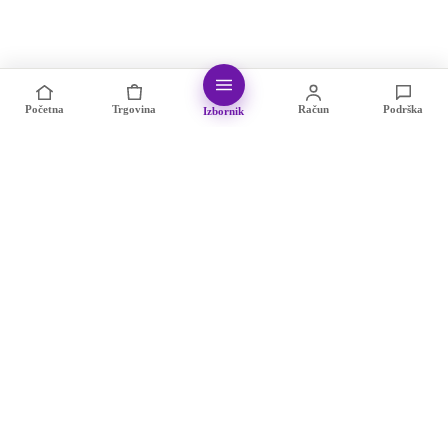
Početna
Trgovina
Račun
Podrška
Izbornik