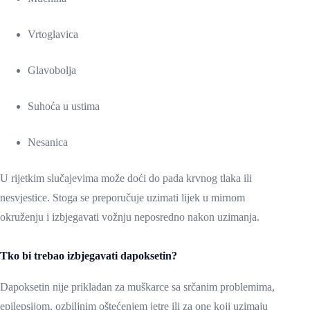
Vrtoglavica
Glavobolja
Suhoća u ustima
Nesanica
U rijetkim slučajevima može doći do pada krvnog tlaka ili
nesvjestice. Stoga se preporučuje uzimati lijek u mirnom
okruženju i izbjegavati vožnju neposredno nakon uzimanja.
Tko bi trebao izbjegavati dapoksetin?
Dapoksetin nije prikladan za muškarce sa srčanim problemima,
epilepsijom, ozbiljnim oštećenjem jetre ili za one koji uzimaju