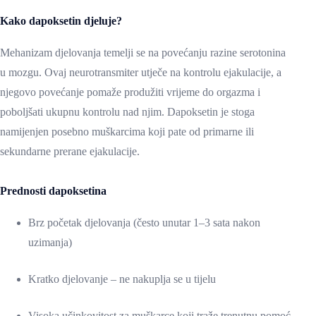
Kako dapoksetin djeluje?
Mehanizam djelovanja temelji se na povećanju razine serotonina
u mozgu. Ovaj neurotransmiter utječe na kontrolu ejakulacije, a
njegovo povećanje pomaže produžiti vrijeme do orgazma i
poboljšati ukupnu kontrolu nad njim. Dapoksetin je stoga
namijenjen posebno muškarcima koji pate od primarne ili
sekundarne prerane ejakulacije.
Prednosti dapoksetina
Brz početak djelovanja (često unutar 1–3 sata nakon
uzimanja)
Kratko djelovanje – ne nakuplja se u tijelu
Visoka učinkovitost za muškarce koji traže trenutnu pomoć