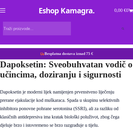
Eshop Kamagra
0,00
€
0
Besplatna dostava iznad 75 €
Dapoksetin: Sveobuhvatan vodič o
učincima, doziranju i sigurnosti
Dapoksetin je moderni lijek namijenjen prvenstveno liječenju
prerane ejakulacije kod muškaraca. Spada u skupinu selektivnih
inhibitora ponovne pohrane serotonina (SSRI), ali za razliku od
klasičnih antidepresiva ima kratak biološki poluživot, zbog čega
djeluje brzo i istovremeno se brzo razgrađuje u tijelu.