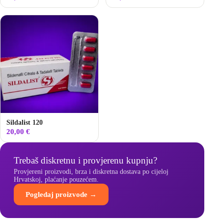
Sildalist 120
20,00
€
Trebaš diskretnu i provjerenu kupnju?
Provjereni proizvodi, brza i diskretna dostava po cijeloj
Hrvatskoj, plaćanje pouzećem.
Pogledaj proizvode →