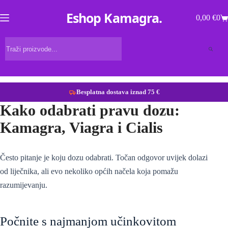
Eshop Kamagra
0,00
€
0
Košarica
Products
search
Besplatna dostava iznad 75 €
Preskoči
Kako odabrati pravu dozu:
na
Kamagra, Viagra i Cialis
sadržaj
Često pitanje je koju dozu odabrati. Točan odgovor uvijek dolazi
od liječnika, ali evo nekoliko općih načela koja pomažu
razumijevanju.
Počnite s najmanjom učinkovitom