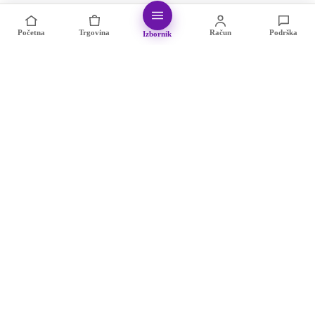
Početna
Trgovina
Račun
Podrška
Izbornik
Eshop Kamagra
info@eshop-kamagra.com