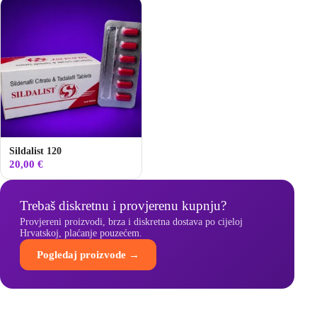
Sildalist 120
20,00
€
Trebaš diskretnu i provjerenu kupnju?
Provjereni proizvodi, brza i diskretna dostava po cijeloj
Hrvatskoj, plaćanje pouzećem.
Pogledaj proizvode →