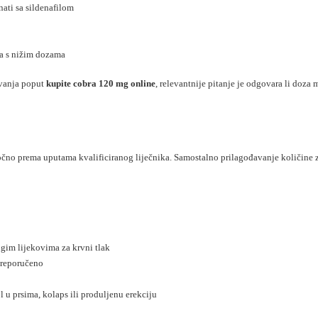
nati sa sildenafilom
la s nižim dozama
ivanja poput
kupite cobra 120 mg online
, relevantnije pitanje je odgovara li doza
i točno prema uputama kvalificiranog liječnika. Samostalno prilagođavanje količine
ugim lijekovima za krvni tlak
preporučeno
 u prsima, kolaps ili produljenu erekciju