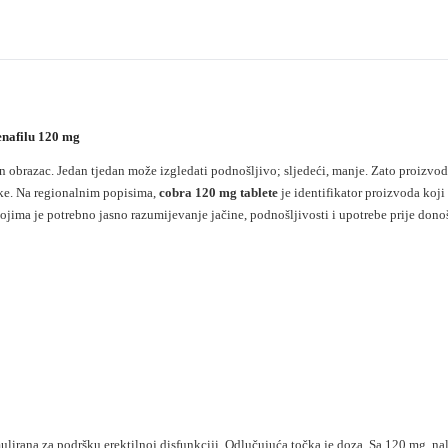
enafilu 120 mg
an obrazac. Jedan tjedan može izgledati podnošljivo; sljedeći, manje. Zato proizvod
vke. Na regionalnim popisima,
cobra 120 mg tablete
je identifikator proizvoda koji
ima je potrebno jasno razumijevanje jačine, podnošljivosti i upotrebe prije donoš
rmulirana za podršku erektilnoj disfunkciji. Odlučujuća točka je doza. Sa 120 mg, n