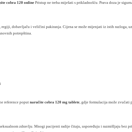
pite cobra 120 online
Pristup ne treba miješati s prikladnošću. Prava doza je sigur
egiji, dobavljaču i veličini pakiranja. Cijena se može mijenjati iz istih razloga, u
snovnih potrepština.
i
lne reference poput
naručite cobra 120 mg tablete
, gdje formulacija može zvučati po
eksualnom zdravlju. Mnogi pacijenti radije čitaju, uspoređuju i razmišljaju bez prit