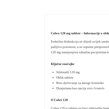
Cobra 120 mg tablete – Informacije o sild
Erektilna disfunkcija ne slijedi uvijek ured
pažljivu pozornost, a ne usputne pretposta
120 mg namijenjenu odraslim pacijentima koj
Ključne značajke
Sildenafil 120 mg
Oblik tablete
Brzo djelovanje za mnoge korisnike
Dizajnirana kao opcija veće čvrstoće
O Cobri 120
Cobra 120 je tableta na bazi sildenafila fo