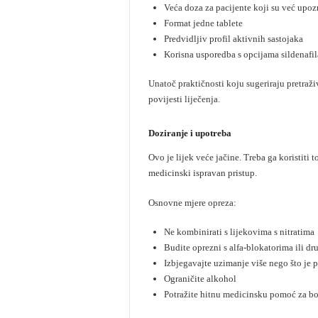
Veća doza za pacijente koji su već upoz
Format jedne tablete
Predvidljiv profil aktivnih sastojaka
Korisna usporedba s opcijama sildenafi
Unatoč praktičnosti koju sugeriraju pretraž
povijesti liječenja.
Doziranje i upotreba
Ovo je lijek veće jačine. Treba ga koristit
medicinski ispravan pristup.
Osnovne mjere opreza:
Ne kombinirati s lijekovima s nitratima
Budite oprezni s alfa-blokatorima ili dr
Izbjegavajte uzimanje više nego što je 
Ograničite alkohol
Potražite hitnu medicinsku pomoć za bol