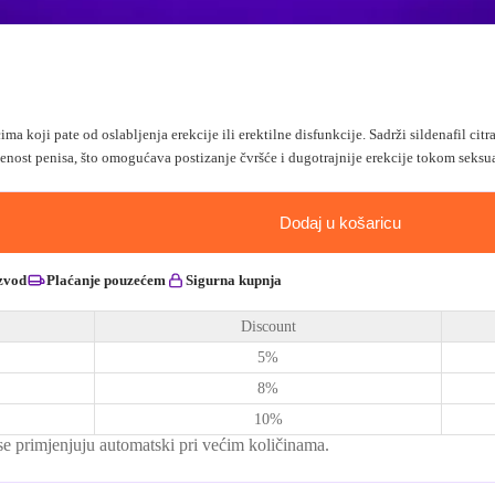
a koji pate od oslabljenja erekcije ili erektilne disfunkcije. Sadrži sildenafil ci
enost penisa, što omogućava postizanje čvršće i dugotrajnije erekcije tokom seksua
Dodaj u košaricu
zvod
Plaćanje pouzećem
Sigurna kupnja
Discount
5%
8%
10%
 se primjenjuju automatski pri većim količinama.