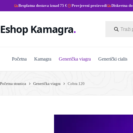
Besplatna dostava iznad 75 €
Provjereni proizvodi
Diskretna do
Preskoči
na
Products
sadržaj
Eshop Kamagra
search
Početna
Kamagra
Generička viagra
Generički cialis
Početna stranica
Generička viagra
Cobra 120