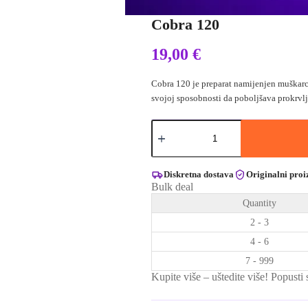
Cobra 120
19,00
€
Cobra 120 je preparat namijenjen muškarcim
svojoj sposobnosti da poboljšava prokrvlj
Cobra
120
količina
Diskretna dostava
Originalni proi
Bulk deal
Quantity
2 - 3
4 - 6
7 - 999
Kupite više – uštedite više! Popusti