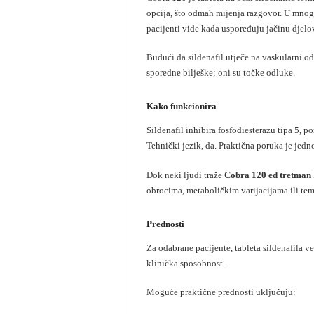
opcija, što odmah mijenja razgovor. U mnogi
pacijenti vide kada uspoređuju jačinu djelov
Budući da sildenafil utječe na vaskularni odg
sporedne bilješke; oni su točke odluke.
Kako funkcionira
Sildenafil inhibira fosfodiesterazu tipa 5, 
Tehnički jezik, da. Praktična poruka je jedn
Dok neki ljudi traže
Cobra 120 ed tretman
obrocima, metaboličkim varijacijama ili tem
Prednosti
Za odabrane pacijente, tableta sildenafila v
klinička sposobnost.
Moguće praktične prednosti uključuju: