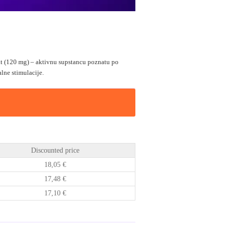
trat (120 mg) – aktivnu supstancu poznatu po
lne stimulacije.
Discounted price
18,05
€
17,48
€
17,10
€