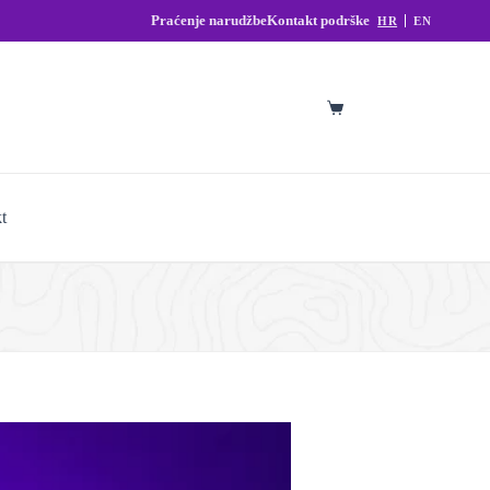
Praćenje narudžbe
Kontakt podrške
HR
EN
Košarica
t