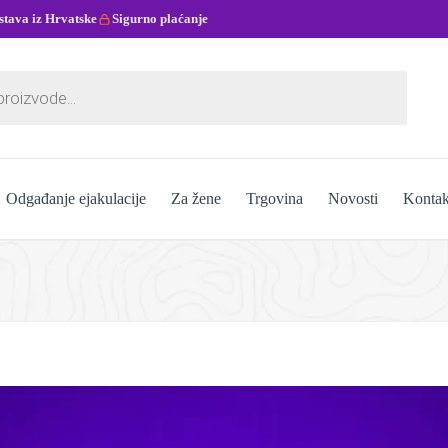
stava iz Hrvatske
Sigurno plaćanje
Odgađanje ejakulacije
Za žene
Trgovina
Novosti
Kontak