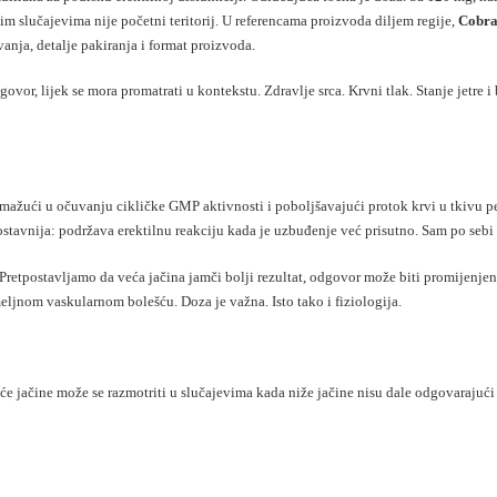
m slučajevima nije početni teritorij. U referencama proizvoda diljem regije,
Cobra 
anja, detalje pakiranja i format proizvoda.
ovor, lijek se mora promatrati u kontekstu. Zdravlje srca. Krvni tlak. Stanje jetre i 
pomažući u očuvanju cikličke GMP aktivnosti i poboljšavajući protok krvi u tkivu p
ostavnija: podržava erektilnu reakciju kada je uzbuđenje već prisutno. Sam po sebi 
Pretpostavljamo da veća jačina jamči bolji rezultat, odgovor može biti promijenj
eljnom vaskularnom bolešću. Doza je važna. Isto tako i fiziologija.
eće jačine može se razmotriti u slučajevima kada niže jačine nisu dale odgovarajući o