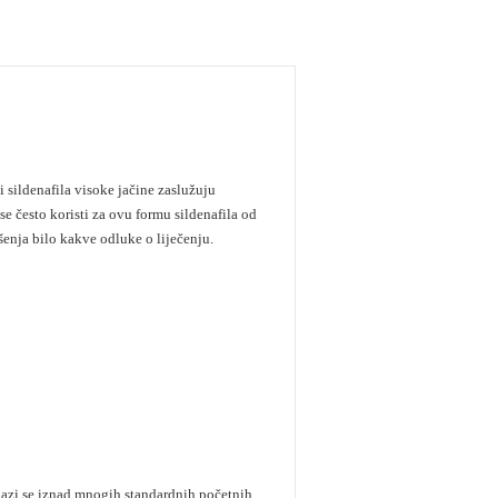
i sildenafila visoke jačine zaslužuju
 se često koristi za ovu formu sildenafila od
enja bilo kakve odluke o liječenju.
alazi se iznad mnogih standardnih početnih