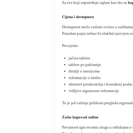
Za sve koji uspoređuju oglase kao što su
ku
Cijena i dostupnost
Dostupnost može varirati ovisno o zalihama, r
Pouzdan popis trebao bi olakšati provjeru o
Provjerite:
jačina tablete
tablete po pakiranju
detalji o sastojcima
informacije o isteku
identitet prodavatelja i kontaktni podac
vidljive sigurnosne informacije
To je još važnije prilikom pregleda regiona
Zašto kupovati online
Privatnost igra stvarnu ulogu u odlukama o s