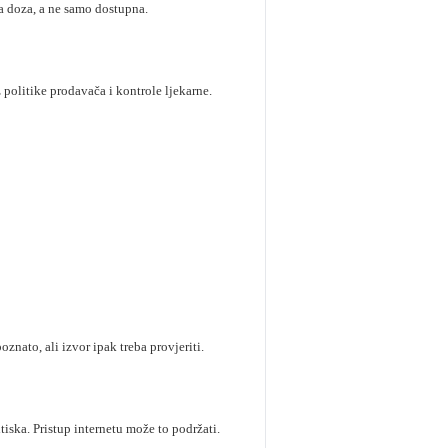
na doza, a ne samo dostupna.
z politike prodavača i kontrole ljekarne.
znato, ali izvor ipak treba provjeriti.
iska. Pristup internetu može to podržati.