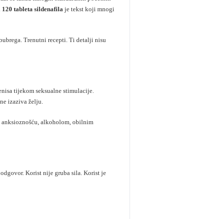
120 tableta sildenafila
je tekst koji mnogi
bubrega. Trenutni recepti. Ti detalji nisu
enisa tijekom seksualne stimulacije.
ne izaziva želju.
en anksioznošću, alkoholom, obilnim
dgovor. Korist nije gruba sila. Korist je