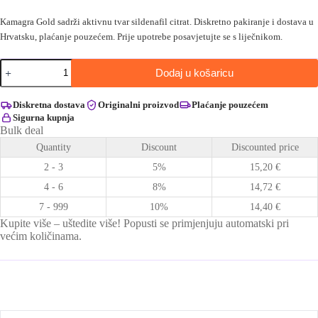
Kamagra Gold sadrži aktivnu tvar sildenafil citrat. Diskretno pakiranje i dostava u
Hrvatsku, plaćanje pouzećem. Prije upotrebe posavjetujte se s liječnikom.
Kamagra
Dodaj u košaricu
GOLD
količina
Diskretna dostava
Originalni proizvod
Plaćanje pouzećem
Sigurna kupnja
Bulk deal
Quantity
Discount
Discounted price
2 - 3
5%
15,20
€
4 - 6
8%
14,72
€
7 - 999
10%
14,40
€
Kupite više – uštedite više! Popusti se primjenjuju automatski pri
većim količinama.