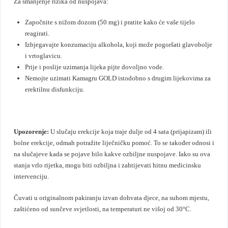
Za smanjenje rizika od nuspojava:
Započnite s nižom dozom (50 mg) i pratite kako će vaše tijelo
reagirati.
Izbjegavajte konzumaciju alkohola, koji može pogoršati glavobolje
i vrtoglavicu.
Prije i poslije uzimanja lijeka pijte dovoljno vode.
Nemojte uzimati Kamagru GOLD istodobno s drugim lijekovima za
erektilnu disfunkciju.
Upozorenje:
U slučaju erekcije koja traje dulje od 4 sata (prijapizam) ili
bolne erekcije, odmah potražite liječničku pomoć. To se također odnosi i
na slučajeve kada se pojave bilo kakve ozbiljne nuspojave. Iako su ova
stanja vrlo rijetka, mogu biti ozbiljna i zahtijevati hitnu medicinsku
intervenciju.
Čuvati u originalnom pakiranju izvan dohvata djece, na suhom mjestu,
zaštićeno od sunčeve svjetlosti, na temperaturi ne višoj od 30°C.