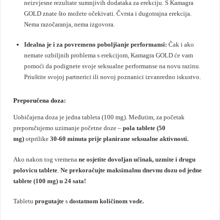
neizvjesne rezultate sumnjivih dodataka za erekciju. S Kamagra
GOLD znate što možete očekivati. Čvrsta i dugotrajna erekcija.
Nema razočaranja, nema izgovora.
Idealna je i za povremeno poboljšanje performansi:
Čak i ako
nemate ozbiljnih problema s erekcijom, Kamagra GOLD će vam
pomoći da podignete svoje seksualne performanse na novu razinu.
Priuštite svojoj partnerici ili novoj poznanici izvanredno iskustvo.
Preporučena doza:
Uobičajena doza je jedna tableta (100 mg). Međutim, za početak
preporučujemo uzimanje početne doze –
pola tablete
(50
mg)
otprilike
30-60 minuta
prije planirane seksualne aktivnosti.
Ako nakon tog vremena
ne osjetite dovoljan učinak, uzmite i drugu
polovicu tablete
.
Ne prekoračujte maksimalnu dnevnu dozu od jedne
tablete (100 mg) u 24 sata!
Tabletu
progutajte
s
dostatnom količinom vode
.