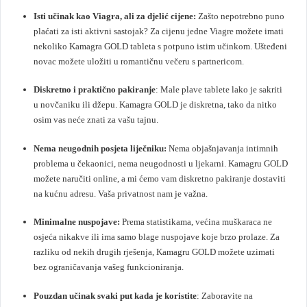
Isti učinak kao Viagra, ali za djelić cijene:
Zašto nepotrebno puno
plaćati za isti aktivni sastojak? Za cijenu jedne Viagre možete imati
nekoliko Kamagra GOLD tableta s potpuno istim učinkom. Ušteđeni
novac možete uložiti u romantičnu večeru s partnericom.
Diskretno i praktično pakiranje
: Male plave tablete lako je sakriti
u novčaniku ili džepu. Kamagra GOLD je diskretna, tako da nitko
osim vas neće znati za vašu tajnu.
Nema neugodnih posjeta liječniku:
Nema objašnjavanja intimnih
problema u čekaonici, nema neugodnosti u ljekarni. Kamagru GOLD
možete naručiti online, a mi ćemo vam diskretno pakiranje dostaviti
na kućnu adresu. Vaša privatnost nam je važna.
Minimalne nuspojave:
Prema statistikama, većina muškaraca ne
osjeća nikakve ili ima samo blage nuspojave koje brzo prolaze. Za
razliku od nekih drugih rješenja, Kamagru GOLD možete uzimati
bez ograničavanja vašeg funkcioniranja.
Pouzdan učinak svaki put kada je koristite
: Zaboravite na