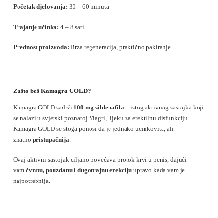
Početak djelovanja:
30 – 60 minuta
Trajanje učinka:
4 – 8 sati
Prednost proizvoda:
Brza regeneracija, praktično pakiranje
Zašto baš Kamagra GOLD?
Kamagra GOLD sadrži
100 mg sildenafila
– istog aktivnog sastojka koji
se nalazi u svjetski poznatoj Viagri, lijeku za erektilnu disfunkciju.
Kamagra GOLD se stoga ponosi da je jednako učinkovita, ali
znatno
pristupačnija
.
Ovaj aktivni sastojak ciljano povećava protok krvi u penis, dajući
vam
čvrstu, pouzdanu i dugotrajnu erekciju
upravo kada vam je
najpotrebnija.