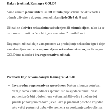
Kakav je učinak Kamagra GOLD?
Samo uzmite
jednu tabletu 30-60 minuta
prije seksualne aktivnosti i
odmah uživajte u dugotrajnom učinku
sljedećih 4 do 8 sati
.
Učinak se
aktivira seksualnim uzbuđenjem ili stimulacijom
, tako da se
ne morate brinuti da ćete biti „u stavu mirno“ punih 8 sati.
Dugotrajni učinak daje vam prostora za produljenje seksualne igre i daje
vam dovoljno vremena za
ponovljeno seksualno iskustvo
, jer Kamagra
GOLD ima također i
brz regenerativni učinak
.
Prednosti koje će vam donijeti Kamagra GOLD:
Izvanredna regenerativna sposobnost:
Nakon vrhunca potreban
vam je samo kratki odmor i spremni ste za sljedeću rundu. Vaša
partnerica će biti oduševljena vašom izdržljivošću i možete joj
pružiti ponovljeno zadovoljstvo. Ova je prednost posebno vrijedna
ako vašoj partnerici treba više vremena za postizanje zadovoljstva.