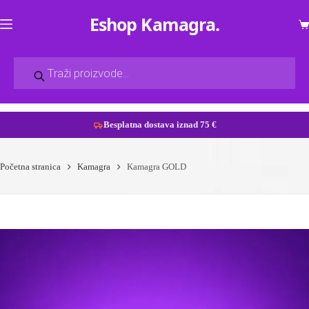
Eshop Kamagra
Ko
Products
search
Besplatna dostava iznad 75 €
Preskoči
na
Početna stranica
Kamagra
Kamagra GOLD
sadržaj