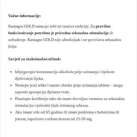
Važne informacije:
Kamagra GOLD sama po sebi ne izaziva erekciju. Za
pravilno
funkcioniranje potrebna je prirodna seksualna stimulacija
ili
uzbuđenje. Kamagra GOLD nije afrodizijak i ne povećava seksualnu
želju.
Savjeti za maksimalan učinak
:
Izbjegavajte konzumaciju alkohola prije uzimanja i tijekom
djelovanja lijeka.
Nemojte jesti teške i masne obroke prije uzimanja tablete – mogu
usporiti apsorpciju djelatne tvari.
Planirajte korištenje tako da imate dovoljno vremena za seksualnu
stimulaciju i prirodni tijek intimnog odnosa.
Ako imate više od 65 godina ili imate problema s bubrezima ili
jetrom, započnite s nižom dozom od 25-50 mg.