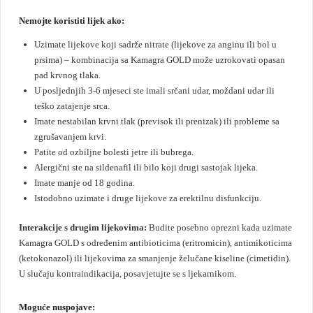
Nemojte koristiti lijek ako:
Uzimate lijekove koji sadrže nitrate (lijekove za anginu ili bol u
prsima) – kombinacija sa Kamagra GOLD može uzrokovati opasan
pad krvnog tlaka.
U posljednjih 3-6 mjeseci ste imali srčani udar, moždani udar ili
teško zatajenje srca.
Imate nestabilan krvni tlak (previsok ili prenizak) ili probleme sa
zgrušavanjem krvi.
Patite od ozbiljne bolesti jetre ili bubrega.
Alergični ste na sildenafil ili bilo koji drugi sastojak lijeka.
Imate manje od 18 godina.
Istodobno uzimate i druge lijekove za erektilnu disfunkciju.
Interakcije s drugim lijekovima
:
Budite posebno oprezni kada uzimate
Kamagra GOLD s određenim antibioticima (eritromicin), antimikoticima
(ketokonazol) ili lijekovima za smanjenje želučane kiseline (cimetidin).
U slučaju kontraindikacija, posavjetujte se s ljekarnikom.
Moguće nuspojave: