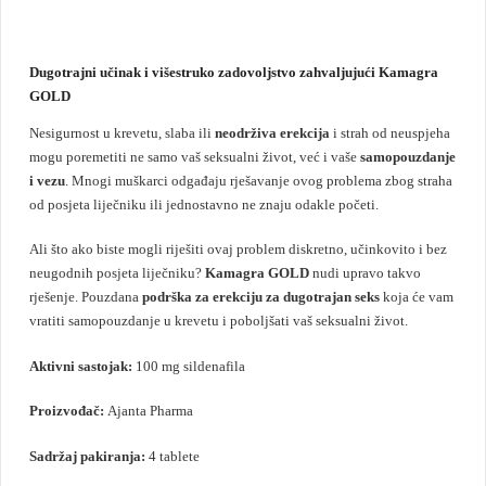
Dugotrajni učinak i višestruko zadovoljstvo zahvaljujući Kamagra
GOLD
Nesigurnost u krevetu, slaba ili
neodrživa erekcija
i strah od neuspjeha
mogu poremetiti ne samo vaš seksualni život, već i vaše
samopouzdanje
i vezu
. Mnogi muškarci odgađaju rješavanje ovog problema zbog straha
od posjeta liječniku ili jednostavno ne znaju odakle početi.
Ali što ako biste mogli riješiti ovaj problem diskretno, učinkovito i bez
neugodnih posjeta liječniku?
Kamagra GOLD
nudi upravo takvo
rješenje. Pouzdana
podrška za erekciju za dugotrajan seks
koja će vam
vratiti samopouzdanje u krevetu i poboljšati vaš seksualni život.
Aktivni sastojak:
100 mg sildenafila
Proizvođač:
Ajanta Pharma
Sadržaj pakiranja:
4 tablete