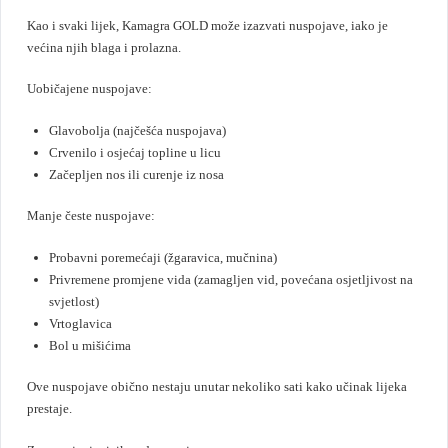
Kao i svaki lijek, Kamagra GOLD može izazvati nuspojave, iako je
većina njih blaga i prolazna.
Uobičajene nuspojave:
Glavobolja (najčešća nuspojava)
Crvenilo i osjećaj topline u licu
Začepljen nos ili curenje iz nosa
Manje česte nuspojave:
Probavni poremećaji (žgaravica, mučnina)
Privremene promjene vida (zamagljen vid, povećana osjetljivost na
svjetlost)
Vrtoglavica
Bol u mišićima
Ove nuspojave obično nestaju unutar nekoliko sati kako učinak lijeka
prestaje.