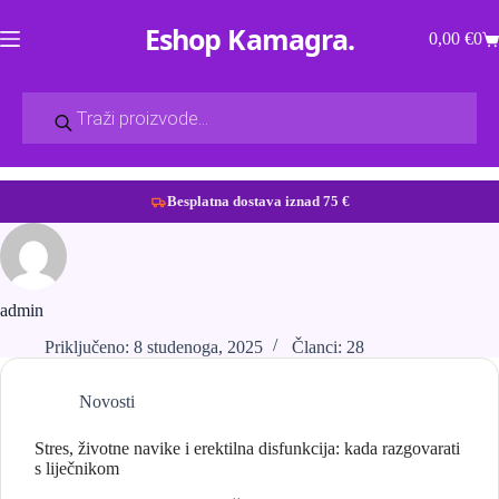
Eshop Kamagra
0,00
€
0
Košarica
Products
search
Besplatna dostava iznad 75 €
Preskoči
na
sadržaj
admin
Priključeno: 8 studenoga, 2025
Članci: 28
Novosti
Stres, životne navike i erektilna disfunkcija: kada razgovarati
s liječnikom