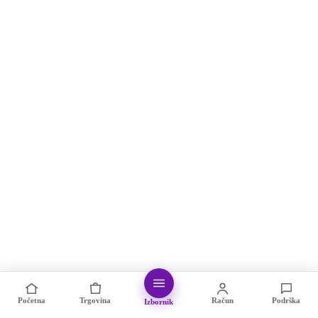
Početna
Trgovina
Račun
Podrška
Izbornik