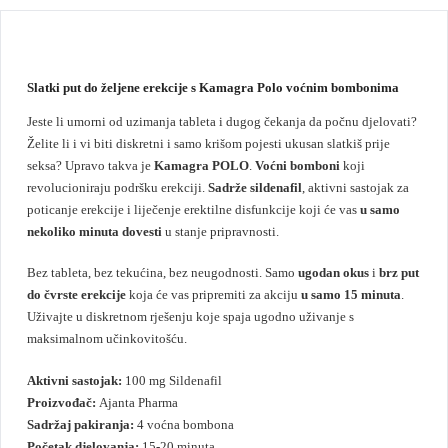
Slatki put do željene erekcije s Kamagra Polo voćnim bombonima
Jeste li umorni od uzimanja tableta i dugog čekanja da počnu djelovati?
Želite li i vi biti diskretni i samo krišom pojesti ukusan slatkiš prije
seksa? Upravo takva je
Kamagra POLO
.
Voćni bomboni
koji
revolucioniraju podršku erekciji.
Sadrže sildenafil
, aktivni sastojak za
poticanje erekcije i liječenje erektilne disfunkcije koji će vas
u samo
nekoliko minuta dovesti
u stanje pripravnosti.
Bez tableta, bez tekućina, bez neugodnosti. Samo
ugodan okus
i
brz put
do čvrste erekcije
koja će vas pripremiti za akciju
u samo 15 minuta
.
Uživajte u diskretnom rješenju koje spaja ugodno uživanje s
maksimalnom učinkovitošću.
Aktivni sastojak:
100 mg Sildenafil
Proizvođač:
Ajanta Pharma
Sadržaj pakiranja:
4 voćna bombona
Početak djelovanja:
15-20 minuta