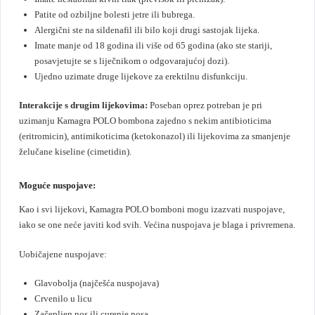
Patite od ozbiljne bolesti jetre ili bubrega.
Alergični ste na sildenafil ili bilo koji drugi sastojak lijeka.
Imate manje od 18 godina ili više od 65 godina (ako ste stariji,
posavjetujte se s liječnikom o odgovarajućoj dozi).
Ujedno uzimate druge lijekove za erektilnu disfunkciju.
Interakcije s drugim lijekovima:
Poseban oprez potreban je pri
uzimanju Kamagra POLO bombona zajedno s nekim antibioticima
(eritromicin), antimikoticima (ketokonazol) ili lijekovima za smanjenje
želučane kiseline (cimetidin).
Moguće nuspojave:
Kao i svi lijekovi, Kamagra POLO bomboni mogu izazvati nuspojave,
iako se one neće javiti kod svih. Većina nuspojava je blaga i privremena.
Uobičajene nuspojave:
Glavobolja (najčešća nuspojava)
Crvenilo u licu
Začepljen nos ili curenje nosa