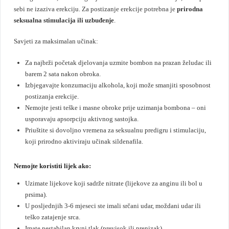
sebi ne izaziva erekciju. Za postizanje erekcije potrebna je
prirodna
seksualna stimulacija ili uzbuđenje
.
Savjeti za maksimalan učinak
:
Za najbrži početak djelovanja uzmite bombon na prazan želudac ili
barem 2 sata nakon obroka.
Izbjegavajte konzumaciju alkohola, koji može smanjiti sposobnost
postizanja erekcije.
Nemojte jesti teške i masne obroke prije uzimanja bombona – oni
usporavaju apsorpciju aktivnog sastojka.
Priuštite si dovoljno vremena za seksualnu predigru i stimulaciju,
koji prirodno aktiviraju učinak sildenafila.
Nemojte koristiti lijek ako:
Uzimate lijekove koji sadrže nitrate (lijekove za anginu ili bol u
prsima).
U posljednjih 3-6 mjeseci ste imali srčani udar, moždani udar ili
teško zatajenje srca.
Imate nestabilan krvni tlak (previsok ili prenizak).