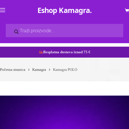
Eshop Kamagra
Ko
Products
search
Besplatna dostava iznad 75 €
Preskoči
na
Početna stranica
Kamagra
Kamagra POLO
sadržaj