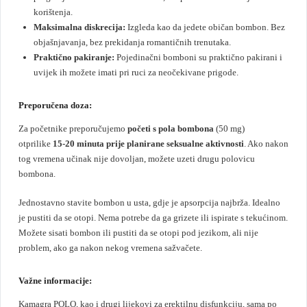
korištenja.
Maksimalna diskrecija:
Izgleda kao da jedete običan bombon. Bez
objašnjavanja, bez prekidanja romantičnih trenutaka.
Praktično pakiranje:
Pojedinačni bomboni su praktično pakirani i
uvijek ih možete imati pri ruci za neočekivane prigode.
Preporučena doza:
Za početnike preporučujemo
početi s pola bombona
(50 mg)
otprilike
15-20 minuta prije planirane seksualne aktivnosti
. Ako nakon
tog vremena učinak nije dovoljan, možete uzeti drugu polovicu
bombona.
Jednostavno stavite bombon u usta, gdje je apsorpcija najbrža. Idealno
je pustiti da se otopi. Nema potrebe da ga grizete ili ispirate s tekućinom.
Možete sisati bombon ili pustiti da se otopi pod jezikom, ali nije
problem, ako ga nakon nekog vremena sažvačete.
Važne informacije:
Kamagra POLO, kao i drugi lijekovi za erektilnu disfunkciju, sama po