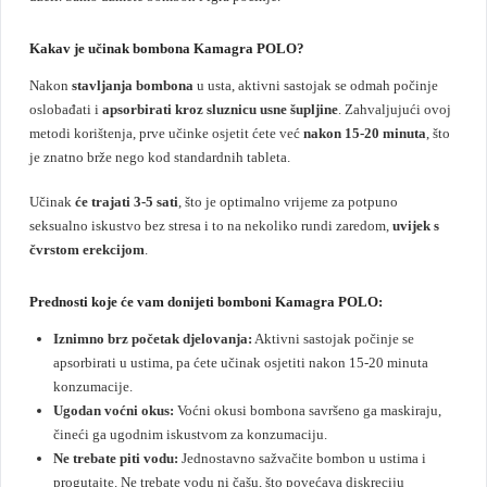
Kakav je učinak bombona Kamagra POLO?
Nakon
stavljanja bombona
u usta, aktivni sastojak se odmah počinje
oslobađati i
apsorbirati kroz sluznicu usne šupljine
. Zahvaljujući ovoj
metodi korištenja, prve učinke osjetit ćete već
nakon 15-20 minuta
, što
je znatno brže nego kod standardnih tableta.
Učinak
će trajati 3-5 sati
, što je optimalno vrijeme za potpuno
seksualno iskustvo bez stresa i to na nekoliko rundi zaredom,
uvijek s
čvrstom erekcijom
.
Prednosti koje će vam donijeti bomboni Kamagra POLO:
Iznimno brz početak djelovanja:
Aktivni sastojak počinje se
apsorbirati u ustima, pa ćete učinak osjetiti nakon 15-20 minuta
konzumacije.
Ugodan voćni okus:
Voćni okusi bombona savršeno ga maskiraju,
čineći ga ugodnim iskustvom za konzumaciju.
Ne trebate piti vodu:
Jednostavno sažvačite bombon u ustima i
progutajte. Ne trebate vodu ni čašu, što povećava diskreciju