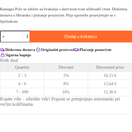
Kamagra Polo su tablete za žvakanje s aktivnom tvari sildenafil citrat. Diskretna
dostava u Hrvatsku i plaćanje pouzećem. Prije upotrebe posavjetujte se s
liječnikom.
Kamagra
Dodaj u košaricu
POLO
količina
Diskretna dostava
Originalni proizvod
Plaćanje pouzećem
Sigurna kupnja
Bulk deal
Quantity
Discount
Discounted price
2 - 3
5%
16,15
€
4 - 6
8%
15,64
€
7 - 999
10%
15,30
€
Kupite više – uštedite više! Popusti se primjenjuju automatski pri
većim količinama.