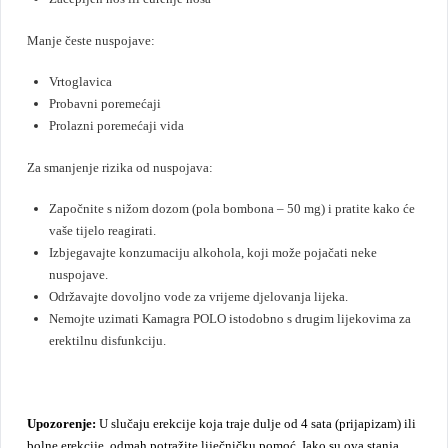
Manje česte nuspojave:
Vrtoglavica
Probavni poremećaji
Prolazni poremećaji vida
Za smanjenje rizika od nuspojava:
Započnite s nižom dozom (pola bombona – 50 mg) i pratite kako će
vaše tijelo reagirati.
Izbjegavajte konzumaciju alkohola, koji može pojačati neke
nuspojave.
Održavajte dovoljno vode za vrijeme djelovanja lijeka.
Nemojte uzimati Kamagra POLO istodobno s drugim lijekovima za
erektilnu disfunkciju.
Upozorenje:
U slučaju erekcije koja traje dulje od 4 sata (prijapizam) ili
bolne erekcije, odmah potražite liječničku pomoć. Iako su ova stanja