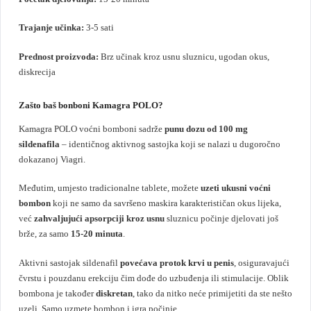
Trajanje učinka:
3-5 sati
Prednost proizvoda:
Brz učinak kroz usnu sluznicu, ugodan okus,
diskrecija
Zašto baš bonboni Kamagra POLO?
Kamagra POLO voćni bomboni sadrže
punu dozu od 100 mg
sildenafila
– identičnog aktivnog sastojka koji se nalazi u dugoročno
dokazanoj Viagri.
Međutim, umjesto tradicionalne tablete, možete
uzeti ukusni voćni
bombon
koji ne samo da savršeno maskira karakterističan okus lijeka,
već
zahvaljujući apsorpciji kroz usnu
sluznicu počinje djelovati još
brže, za samo
15-20 minuta
.
Aktivni sastojak sildenafil
povećava protok krvi u penis
, osiguravajući
čvrstu i pouzdanu erekciju čim dođe do uzbuđenja ili stimulacije. Oblik
bombona je također
diskretan
, tako da nitko neće primijetiti da ste nešto
uzeli. Samo uzmete bombon i igra počinje.