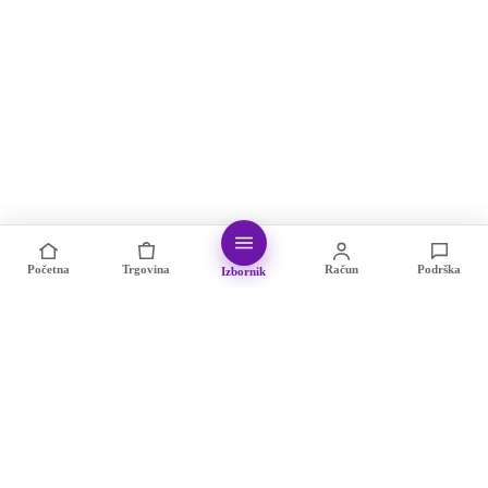
Početna
Trgovina
Račun
Podrška
Izbornik